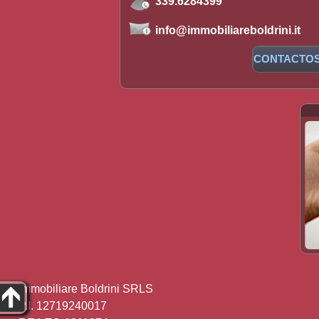
339.6284399
info@immobiliareboldrini.it
CONTACTO
Immobiliare Boldrini SRLS
P.I. 12719240017